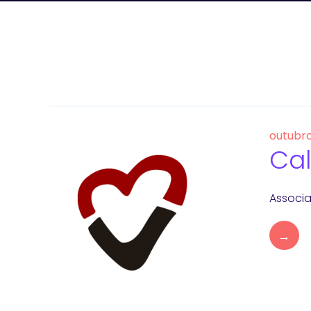
outubro
Cal
Associa
→