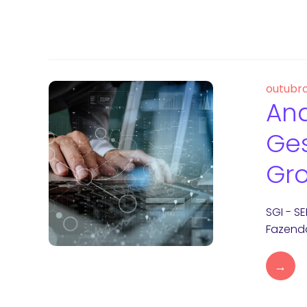
outubro
Ana
Ges
Gro
SGI - S
Fazenda
→