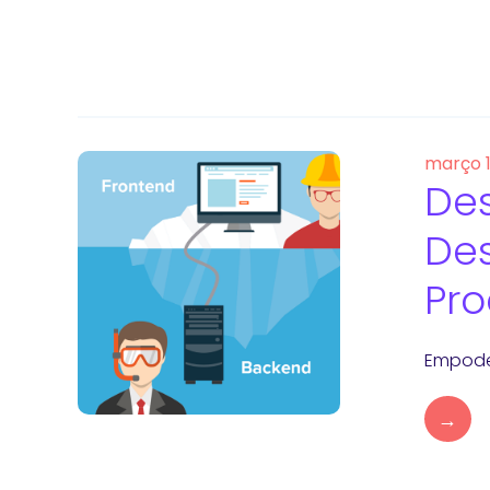
março 
Des
Des
Pro
Empoder
→