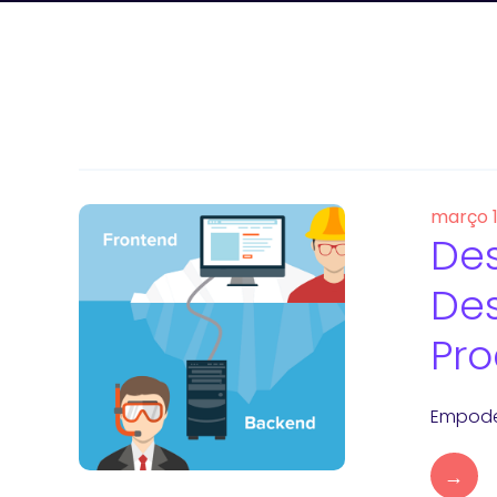
março 
Des
Des
Pro
Empoder
→