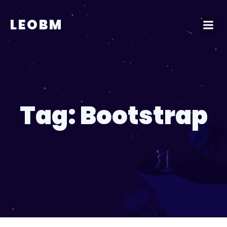
Pular
para
LEOBM
o
conteúdo
Tag:
Bootstrap