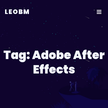
Pular
para
LEOBM
o
conteúdo
Tag:
Adobe After
Effects